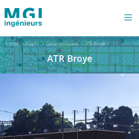
Accueil
Projets
Génie ferroviaire
ATR Broye
ATR Broye