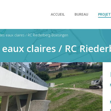
ACCUEIL
BUREAU
PROJET
des eaux claires / RC Riederberg-Boesingen
 eaux claires / RC Riede