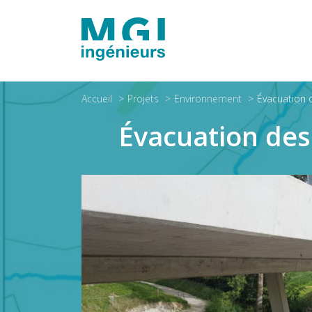
Accueil
Projets
Environnement
Évacuation 
Évacuation des